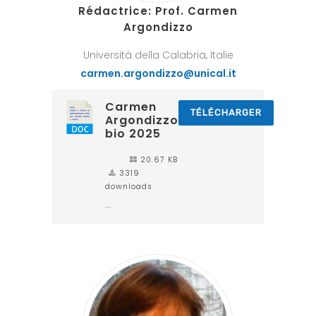
Rédact
rice
:
Prof.
Carmen
Argondizzo
Università della Calabria, Italie
carmen.argondizzo@unical.it
Carmen
TÉLÉCHARGER
Argondizzo
bio 2025
20.67 KB
3319
downloads
...