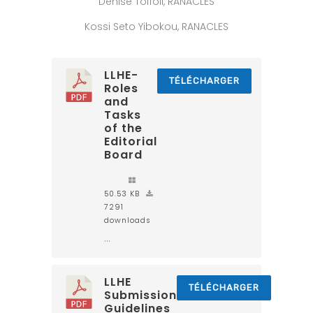
Denise Toffoli, RANACLES
Kossi Seto Yibokou, RANACLES
LLHE-
TÉLÉCHARGER
Roles
and
Tasks
of the
Editorial
Board
50.53 KB
7291
downloads
...
LLHE
TÉLÉCHARGER
Submission
Guidelines