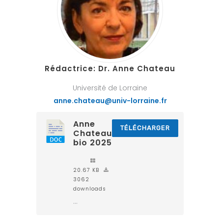
Rédact
rice
:
Dr. Anne Chateau
Université de Lorraine
anne.chateau@univ-lorraine.fr
Anne
TÉLÉCHARGER
Chateau
bio 2025
20.67 KB
3062
downloads
...